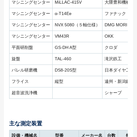
マシニングセンター
MiLLAC-415V
大隈豊和機械、
マシニングセンター
α-T14Ee
ファナック
マシニングセンター
NVX 5080（５軸仕様）
DMG MORI
マシニングセンター
VM43R
OKK
平面研削盤
GS-DH A型
クロダ
旋盤
TAL-460
滝沢鉄工
バレル研磨機
DS8-20S型
日本ダイヤ工業
フライス
縦型
遠州・新潟鉄工
超音波洗浄機
シャープ
主な測定装置
設備・機械名
型番
メーカー名
台数
特徴