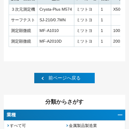
３次元測定機
Crysta-Plus M574
ミツトヨ
1
X500,Y7
サーフテスト
SJ-210/0.7MN
ミツトヨ
1
測定顕微鏡
MF-A1010
ミツトヨ
1
100x10
測定顕微鏡
MF-A2010D
ミツトヨ
1
200x10
前ページへ戻る
分類からさがす
業種
すべて可
金属製品製造業